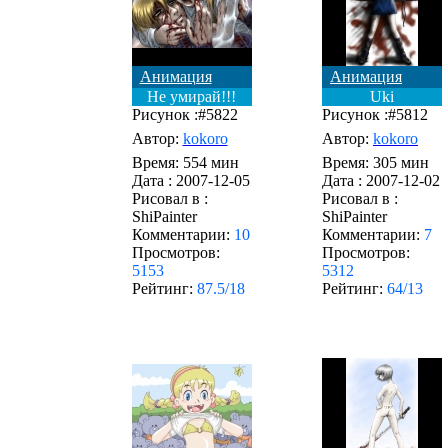
Анимация
Анимация
Не умирай!!!
Uki
Рисунок :#5822
Рисунок :#5812
Автор:
kokoro
Автор:
kokoro
Время: 554 мин
Время: 305 мин
Дата :
2007-12-05
Дата :
2007-12-02
Рисовал в :
Рисовал в :
ShiPainter
ShiPainter
Комментарии:
10
Комментарии:
7
Просмотров:
Просмотров:
5153
5312
Рейтинг:
87.5/18
Рейтинг:
64/13