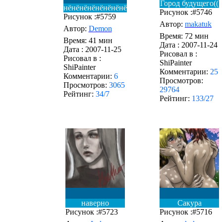
Город будущего((
нёнёнёнёнёнёнёнё
Рисунок :#5746
Рисунок :#5759
Автор:
makatuk
Автор:
Demon
Время: 72 мин
Время: 41 мин
Дата :
2007-11-24
Дата :
2007-11-25
Рисовал в :
Рисовал в :
ShiPainter
ShiPainter
Комментарии:
25
Комментарии:
6
Просмотров:
Просмотров:
3065
29764
Рейтинг:
34/7
Рейтинг:
133/27
наверно
Сакура
Рисунок :#5723
Рисунок :#5716