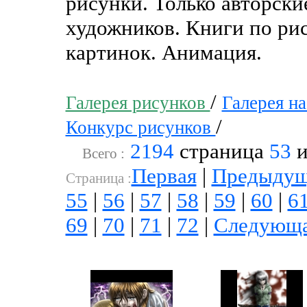
рисунки. Только авторск
художников. Книги по рис
картинок. Анимация.
/
Галерея рисунков
Галерея н
/
Конкурс рисунков
2194
страница
53
и
Всего :
Первая
|
Предыдущ
Cтраница :
55
|
56
|
57
|
58
|
59
|
60
|
6
69
|
70
|
71
|
72
|
Следующ