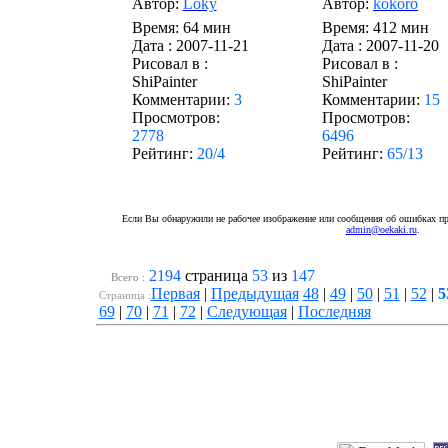
Автор:
Loky
Автор:
kokoro
Время: 64 мин
Время: 412 мин
Дата :
2007-11-21
Дата :
2007-11-20
Рисовал в :
Рисовал в :
ShiPainter
ShiPainter
Комментарии:
3
Комментарии:
15
Просмотров:
Просмотров:
2778
6496
Рейтинг:
20/4
Рейтинг:
65/13
Если Вы обнаружили не рабочее изображение или сообщения об ошибках про
admin@oekaki.ru
.
2194
страница
53
из
147
Всего :
Первая
|
Предыдущая
48
|
49
|
50
|
51
|
52
|
5
Cтраница :
69
|
70
|
71
|
72
|
Следующая
|
Последняя