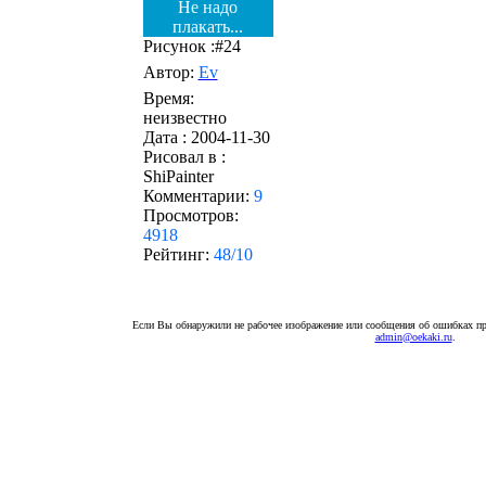
Не надо
плакать...
Рисунок :#24
Автор:
Ev
Время:
неизвестно
Дата :
2004-11-30
Рисовал в :
ShiPainter
Комментарии:
9
Просмотров:
4918
Рейтинг:
48/10
Если Вы обнаружили не рабочее изображение или сообщения об ошибках про
admin@oekaki.ru
.