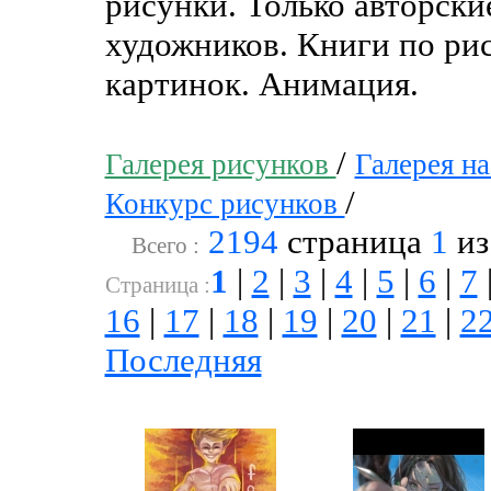
рисунки. Только авторск
художников. Книги по рис
картинок. Анимация.
/
Галерея рисунков
Галерея н
/
Конкурс рисунков
2194
страница
1
и
Всего :
1
|
2
|
3
|
4
|
5
|
6
|
7
Cтраница :
16
|
17
|
18
|
19
|
20
|
21
|
2
Последняя