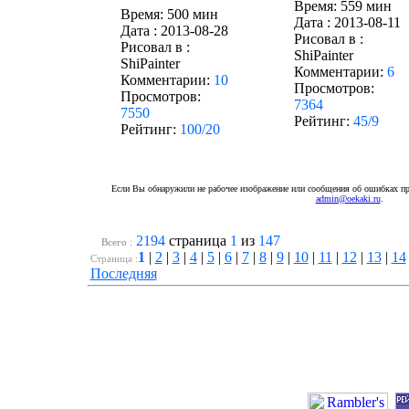
Время: 559 мин
Время: 500 мин
Дата :
2013-08-11
Дата :
2013-08-28
Рисовал в :
Рисовал в :
ShiPainter
ShiPainter
Комментарии:
6
Комментарии:
10
Просмотров:
Просмотров:
7364
7550
Рейтинг:
45/9
Рейтинг:
100/20
Если Вы обнаружили не рабочее изображение или сообщения об ошибках про
admin@oekaki.ru
.
2194
страница
1
из
147
Всего :
1
|
2
|
3
|
4
|
5
|
6
|
7
|
8
|
9
|
10
|
11
|
12
|
13
|
14
Cтраница :
Последняя