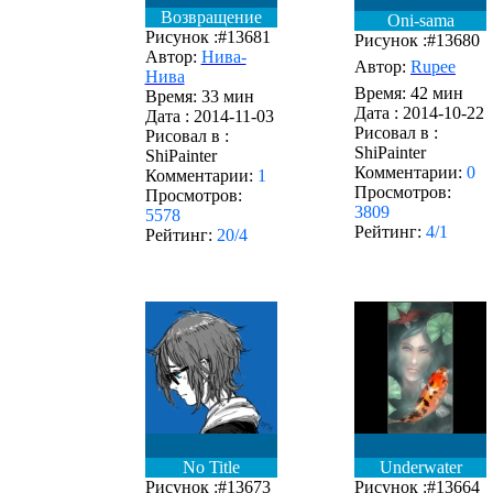
Возвращение
Oni-sama
Рисунок :#13681
Рисунок :#13680
Автор:
Нива-
Автор:
Rupee
Нива
Время: 42 мин
Время: 33 мин
Дата :
2014-10-22
Дата :
2014-11-03
Рисовал в :
Рисовал в :
ShiPainter
ShiPainter
Комментарии:
0
Комментарии:
1
Просмотров:
Просмотров:
3809
5578
Рейтинг:
4/1
Рейтинг:
20/4
No Title
Underwater
Рисунок :#13673
Рисунок :#13664