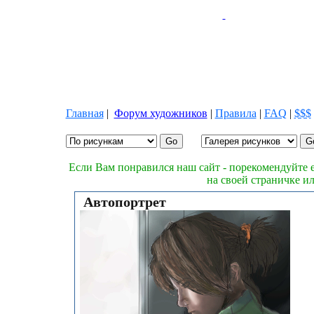
Главная
|
Форум художников
|
Правила
|
FAQ
|
$$$
Если Вам понравился наш сайт - порекомендуйте е
на своей страничке и
Автопортрет