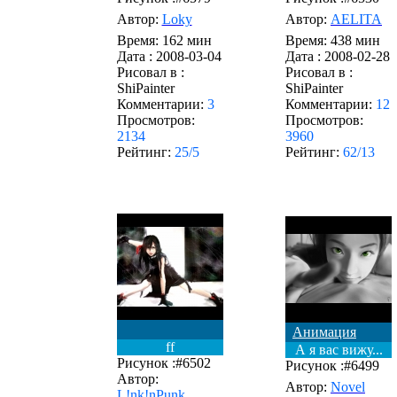
Автор:
Loky
Автор:
AELITA
Время: 162 мин
Время: 438 мин
Дата :
2008-03-04
Дата :
2008-02-28
Рисовал в :
Рисовал в :
ShiPainter
ShiPainter
Комментарии:
3
Комментарии:
12
Просмотров:
Просмотров:
2134
3960
Рейтинг:
25/5
Рейтинг:
62/13
Анимация
ff
А я вас вижу...
Рисунок :#6502
Рисунок :#6499
Автор:
Автор:
Novel
L!nk!nPunk