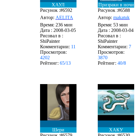
ХАУЛ
Призраки в ночи
Рисунок :#6592
Рисунок :#6588
Автор:
AELITA
Автор:
makatuk
Время: 236 мин
Время: 53 мин
Дата :
2008-03-05
Дата :
2008-03-04
Рисовал в :
Рисовал в :
ShiPainter
ShiPainter
Комментарии:
11
Комментарии:
7
Просмотров:
Просмотров:
4202
3870
Рейтинг:
65/13
Рейтинг:
40/8
Шери
ХАКУ
Рисунок :#6579
Рисунок :#6530