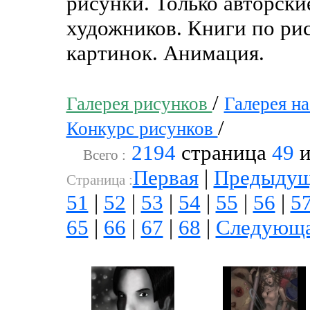
рисунки. Только авторск
художников. Книги по рис
картинок. Анимация.
/
Галерея рисунков
Галерея н
/
Конкурс рисунков
2194
страница
49
и
Всего :
Первая
|
Предыдущ
Cтраница :
51
|
52
|
53
|
54
|
55
|
56
|
5
65
|
66
|
67
|
68
|
Следующ