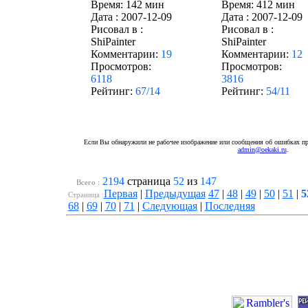
Время: 142 мин
Время: 412 мин
Дата :
2007-12-09
Дата :
2007-12-09
Рисовал в :
Рисовал в :
ShiPainter
ShiPainter
Комментарии:
19
Комментарии:
12
Просмотров:
Просмотров:
6118
3816
Рейтинг:
67/14
Рейтинг:
54/11
Если Вы обнаружили не рабочее изображение или сообщения об ошибках про
admin@oekaki.ru
.
2194
страница
52
из
147
Всего :
Первая
|
Предыдущая
47
|
48
|
49
|
50
|
51
|
5
Cтраница :
68
|
69
|
70
|
71
|
Следующая
|
Последняя