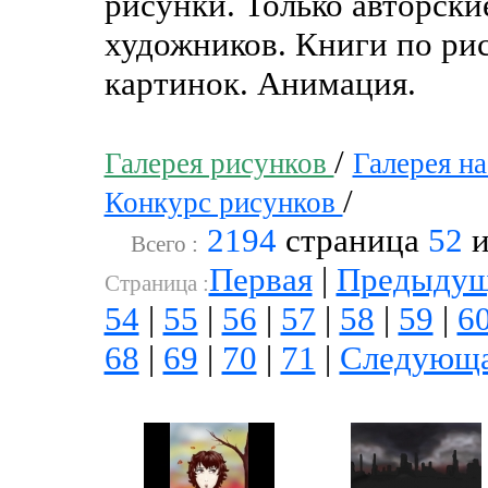
рисунки. Только авторск
художников. Книги по рис
картинок. Анимация.
/
Галерея рисунков
Галерея н
/
Конкурс рисунков
2194
страница
52
и
Всего :
Первая
|
Предыдущ
Cтраница :
54
|
55
|
56
|
57
|
58
|
59
|
6
68
|
69
|
70
|
71
|
Следующ