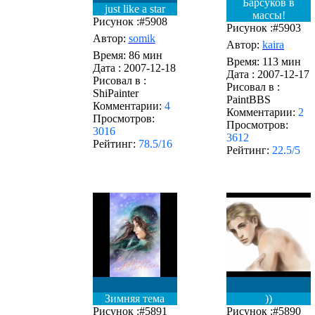
Барсуков в
just like a star
массы!
Рисунок :#5908
Рисунок :#5903
Автор:
somik
Автор:
kaira
Время: 86 мин
Время: 113 мин
Дата :
2007-12-18
Дата :
2007-12-17
Рисовал в :
Рисовал в :
ShiPainter
PaintBBS
Комментарии:
4
Комментарии:
2
Просмотров:
Просмотров:
3016
3612
Рейтинг:
78.5/16
Рейтинг:
22.5/5
Зимняя тема
))
Рисунок :#5891
Рисунок :#5890