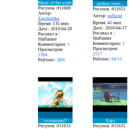
Music of the wind.
доброе утро...
Рисунок :#11669
Рисунок :#11653
Автор:
Автор:
soffione
Zawitushka
Время: 41 мин
Время: 135 мин
Дата :
2010-04-17
Дата :
2010-04-20
Рисовал в :
Рисовал в :
ShiPainter
ShiPainter
Комментарии:
3
Комментарии:
1
Просмотров:
Просмотров:
2517
2394
Рейтинг:
64/13
Рейтинг:
28/6
солнышко!!
Хаул
Рисунок :#11633
Рисунок :#11631