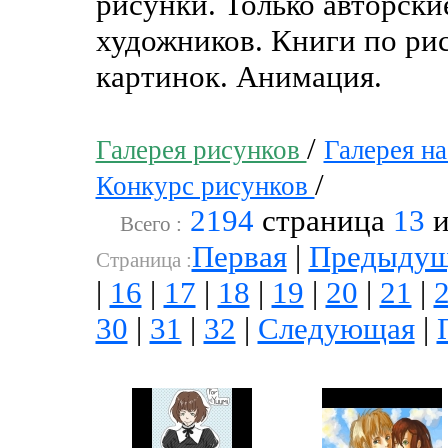
рисунки. Только авторск
художников. Книги по рис
картинок. Анимация.
/
Галерея рисунков
Галерея н
/
Конкурс рисунков
2194
страница
13
и
Всего :
Первая
|
Предыдущ
Cтраница :
|
16
|
17
|
18
|
19
|
20
|
21
|
30
|
31
|
32
|
Следующая
|