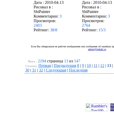
Дата :
2010-04-13
Дата :
2010-04-13
Рисовал в :
Рисовал в :
ShiPainter
ShiPainter
Комментарии:
3
Комментарии:
3
Просмотров:
Просмотров:
2403
2764
Рейтинг:
38/8
Рейтинг:
15/3
Если Вы обнаружили не рабочее изображение или сообщения об ошибках про
admin@oekaki.ru
.
2194
страница
13
из
147
Всего :
Первая
|
Предыдущая
8
|
9
|
10
|
11
|
12
|
13
|
Cтраница :
30
|
31
|
32
|
Следующая
|
Последняя