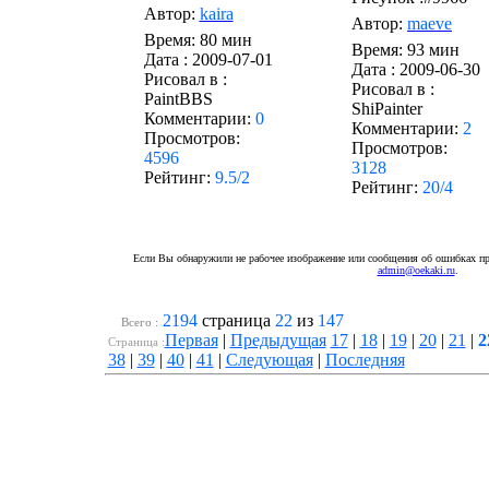
Автор:
kaira
Автор:
maeve
Время: 80 мин
Время: 93 мин
Дата :
2009-07-01
Дата :
2009-06-30
Рисовал в :
Рисовал в :
PaintBBS
ShiPainter
Комментарии:
0
Комментарии:
2
Просмотров:
Просмотров:
4596
3128
Рейтинг:
9.5/2
Рейтинг:
20/4
Если Вы обнаружили не рабочее изображение или сообщения об ошибках про
admin@oekaki.ru
.
2194
страница
22
из
147
Всего :
Первая
|
Предыдущая
17
|
18
|
19
|
20
|
21
|
2
Cтраница :
38
|
39
|
40
|
41
|
Следующая
|
Последняя