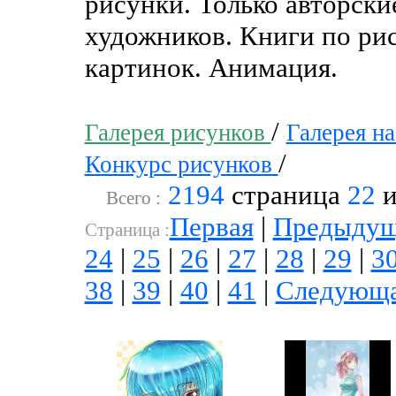
рисунки. Только авторск
художников. Книги по рис
картинок. Анимация.
/
Галерея рисунков
Галерея н
/
Конкурс рисунков
2194
страница
22
и
Всего :
Первая
|
Предыдущ
Cтраница :
24
|
25
|
26
|
27
|
28
|
29
|
3
38
|
39
|
40
|
41
|
Следующ