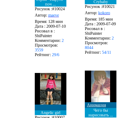
Crybaby
поч ...
Рисунок :#10021
Рисунок :#10024
Автор:
kokoro
Автор:
maeve
Время: 185 мин
Время: 128 мин
Дата :
2009-07-09
Дата :
2009-07-10
Рисовал в :
Рисовал в :
ShiPainter
ShiPainter
Комментарии:
2
Комментарии:
2
Просмотров:
Просмотров:
8044
3559
Рейтинг:
54/11
Рейтинг:
29/6
Анимация
Чего бы
Angelic girl
нарисовать ...
Рисунок :#10007