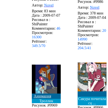
Рисунок :#9986
Автор:
Novel
Автор:
Novel
Время: 83 мин
Время: 378 мин
Дата :
2009-07-07
Дата :
2009-07-04
Рисовал в :
Рисовал в :
ShiPainter
ShiPainter
Комментарии:
46
Комментарии:
20
Просмотров:
Просмотров:
16300
14990
Рейтинг:
Рейтинг:
349.5/70
204.5/41
Анимация
Сакура почитала
Троллик
сц ...
Рисунок :#9969
Рисунок :#9966