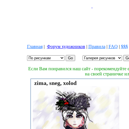
Главная
|
Форум художников
|
Правила
|
FAQ
|
$$$
Если Вам понравился наш сайт - порекомендуйте е
на своей страничке и
zima, sneg, xolod