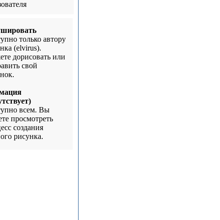
зователя
ушировать
упно только автору
ка (elvirus).
те дорисовать или
авить свой
нок.
мация
утствует)
упно всем. Вы
те просмотреть
есс создания
ого рисунка.