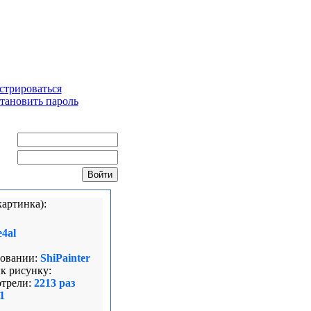
стрироваться
тановить пароль
ин:
ль:
картинка):
e4al
овании:
ShiPainter
к рисунку:
трели:
2213 раз
 1