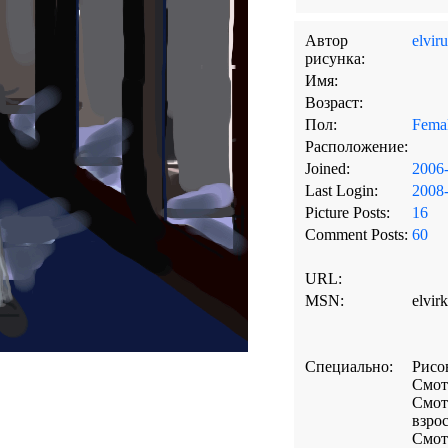
Автор
elviru
рисунка:
Имя:
Возраст:
Пол:
Fema
Расположение:
Joined:
2006-
Last Login:
2008-
Picture Posts:
16
Comment Posts:
60
URL:
MSN:
elvir
Специально:
Рисо
Смот
Смот
взро
Смот