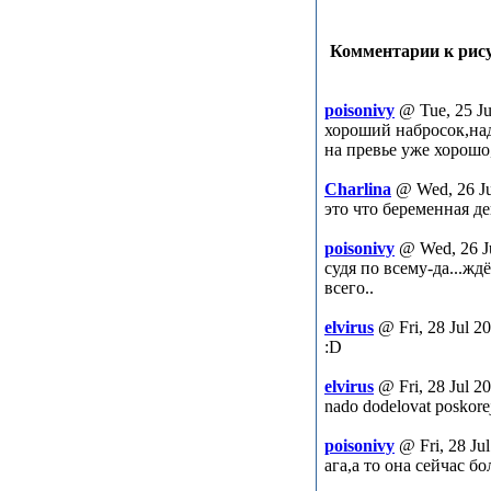
Комментарии к рису
poisonivy
@ Tue, 25 Ju
хороший набросок,на
на превье уже хорошо
Charlina
@ Wed, 26 Ju
это что беременная д
poisonivy
@ Wed, 26 J
судя по всему-да...жд
всего..
elvirus
@ Fri, 28 Jul 2
:D
elvirus
@ Fri, 28 Jul 2
nado dodelovat poskorej
poisonivy
@ Fri, 28 Ju
ага,а то она сейчас б