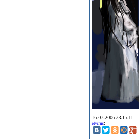
16-07-2006 23:15:11
:
elvirus