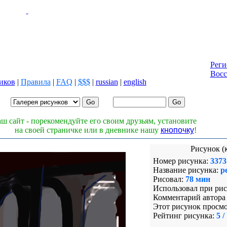
Реги
Восс
иков
|
Правила
|
FAQ
|
$$$
|
russian
|
english
Лог
Паро
ш сайт - порекомендуйте его своим друзьям, установите
на своей страничке или в дневнике нашу
кнопочку
!
Рисунок (
Номер рисунка:
3373
Название рисунка:
p
Рисовал:
78 мин
Использовал при рис
Комментарий автора 
Этот рисунок просмо
Рейтинг рисунка:
5 /