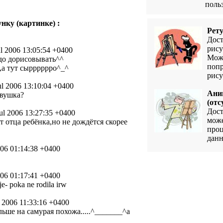
поль
нку (картинке) :
Рет
Дост
рисун
l 2006 13:05:54 +0400
Може
до дорисовывать^^
попр
,а тут сырррррро^_^
рису
l 2006 13:10:04 +0400
Ани
евушка?
(отс
Дост
ul 2006 13:27:35 +0400
може
ёт отца ребёнка,но не дождётся скорее
проц
данн
006 01:14:38 +0400
006 01:17:41 +0400
e- poka ne rodila irw
l 2006 11:33:16 +0400
ольше на самурая похожа.....^_______^а