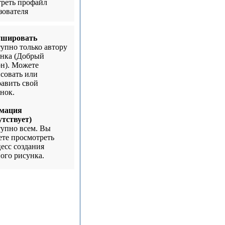
реть профайл
зователя
ушировать
упно только автору
нка (Добрый
н). Можете
совать или
авить свой
нок.
мация
утствует)
упно всем. Вы
те просмотреть
есс создания
ого рисунка.