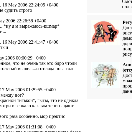
Смот
, 16 May 2006 22:24:05 +0400
поль
е судить строго
ay 2006 22:26:58 +0400
Рет
е...*ну я м выражаюсь-кшмар*
Дост
...
рису
демо
, 16 May 2006 22:41:47 +0400
дори
стый
попр
рису
y 2006 00:00:29 +0400
енное, что не очень так это бдро чтоли
Ани
он толстый вышел....и отсюда нога тож
(отс
Дост
може
проц
17 May 2006 01:29:55 +0400
данн
м между ног?
красной титькой", гыгы, это не одежда
мотри в зеркало как там тени падают..
рвого раза особенно. мор прэктис
17 May 2006 01:31:08 +0400