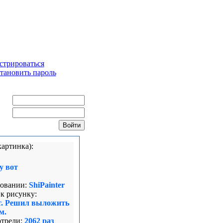
стрироваться
тановить пароль
ин:
ль:
картинка):
у вот
овании:
ShiPainter
к рисунку:
т. Решил выложить
м.
трели:
2062 раз