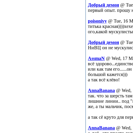
Добрый демон
@ Tue
первый опыт. прошу н
poisonivy
@ Tue, 16 M
титька красная))))хех
ого,какой мускулистый
Добрый демон
@ Tue
НиВЦ он не мускули
AssmaN
@ Wed, 17 Ma
всё здорово...единств
или как там его......
большой кажется)))
а так всё клёво!
AnnaBanana
@ Wed, 
так. что за шерсть та
лишние линии.. под "
же, а ты мальчик, пос
а так сё круто для пе
AnnaBanana
@ Wed, 