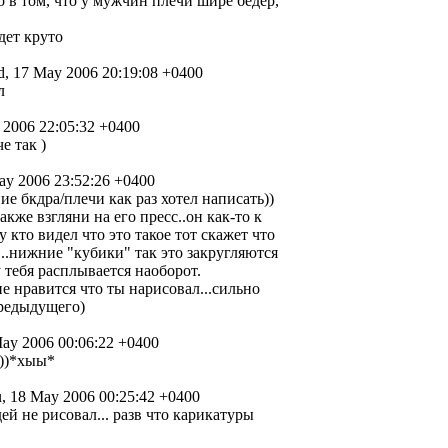
ело в том, что у мужчин плечи шире бедер,
удет круто
, 17 May 2006 20:19:08 +0400
л
2006 22:05:32 +0400
е так )
y 2006 23:52:26 +0400
ие бкдра/плечи как раз хотел написать))
акже взгляни на его пресс..он как-то к
у кто видел что это такое тот скажет что
...нижние "кубики" так это закругляются
у тебя расплывается наоборот.
не нравится что ты нарисовал...сильно
предыдущего)
ay 2006 00:06:22 +0400
а)))*хыы*
, 18 May 2006 00:25:42 +0400
ей не рисовал... разв что карикатуры