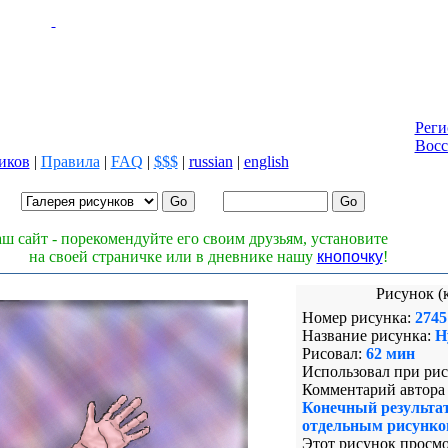
Реги
Восс
иков
|
Правила
|
FAQ
|
$$$
|
russian
|
english
Лог
Паро
ш сайт - порекомендуйте его своим друзьям, установите
на своей страничке или в дневнике нашу
кнопочку
!
Рисунок (
Номер рисунка:
2745
Название рисунка:
Н
Рисовал:
62 мин
Использовал при рис
Комментарий автора 
Конечный результа
отдельным рисунко
Этот рисунок просмо