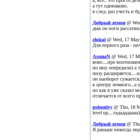
а, всё.. это просто д
а тут одинаково.
в след. раз учесть и б
Добрый демон
@ Wed
дык он ноги рассатви
zloizai
@ Wed, 17 May 
Для первого раза - нич
AssmaN
@ Wed, 17 Ma
вово....про воотношен
но мну опередили) а т
низу расширяется.....н
он наоборот сужается
к центру немного...а 
но как я уже сказал м
отличается от всего 
poisonivy
@ Thu, 18 M
level up....тадададааа
Добрый демон
@ Thu
Я раньше никогда люд