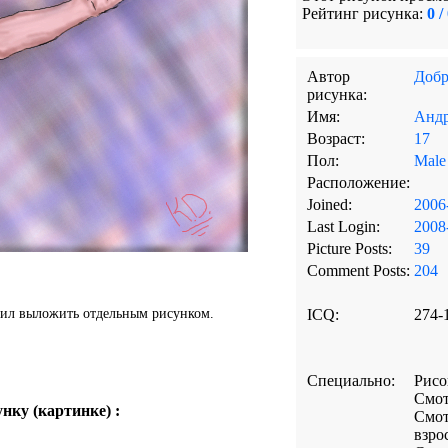
Рейтинг рисунка:
0 /
Автор
Добр
рисунка:
Имя:
Анд
Возраст:
17
Пол:
Male
Расположение:
Joined:
2006
Last Login:
2008
Picture Posts:
39
Comment Posts:
204
шил выложить отдельным рисунком.
ICQ:
274-
Специально:
Рис
Смот
нку (картинке) :
Смот
взро