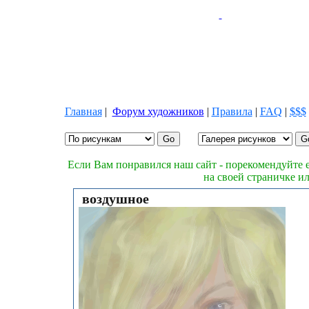
Главная
|
Форум художников
|
Правила
|
FAQ
|
$$$
Если Вам понравился наш сайт - порекомендуйте е
на своей страничке и
воздушное