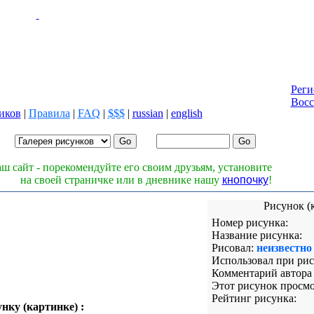
Реги
Восс
иков
|
Правила
|
FAQ
|
$$$
|
russian
|
english
Лог
Паро
ш сайт - порекомендуйте его своим друзьям, установите
на своей страничке или в дневнике нашу
кнопочку
!
Рисунок (
Номер рисунка:
Название рисунка:
Рисовал:
неизвестно
Использовал при рис
Комментарий автора 
Этот рисунок просмо
Рейтинг рисунка:
нку (картинке) :