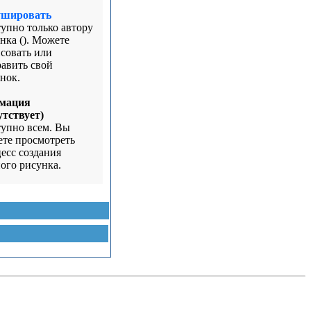
ушировать
упно только автору
нка (). Можете
совать или
авить свой
нок.
мация
утствует)
упно всем. Вы
те просмотреть
есс создания
ого рисунка.