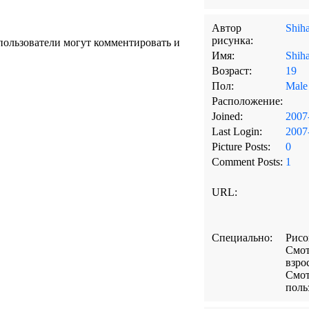
Автор
Shih
рисунка:
ользователи могут комментировать и
Имя:
Shih
Возраст:
19
Пол:
Male
Расположение:
Joined:
2007
Last Login:
2007
Picture Posts:
0
Comment Posts:
1
URL:
Специально:
Рис
Смот
взро
Смот
поль