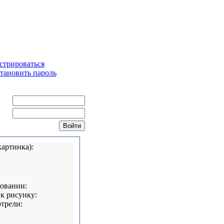
стрироваться
тановить пароль
ин:
ль:
картинка):
овании:
к рисунку:
трели: