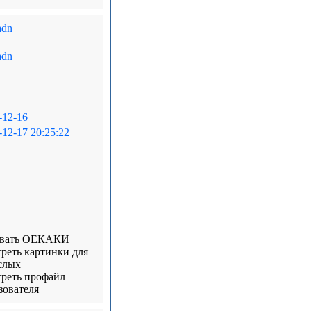
adn
adn
-12-16
-12-17 20:25:22
овать ОЕКАКИ
реть картинки для
слых
реть профайл
зователя