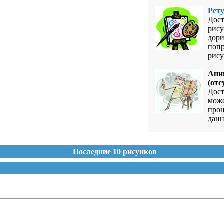
Рет
Дост
рису
дори
попр
рису
Ани
(отс
Дост
може
проц
данн
Последние 10 рисунков