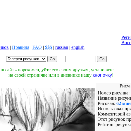
Реги
Восс
иков
|
Правила
|
FAQ
|
$$$
|
russian
|
english
Лог
Паро
ш сайт - порекомендуйте его своим друзьям, установите
на своей страничке или в дневнике нашу
кнопочку
!
Рисун
Номер рисунка:
Название рисун
Рисовал:
62 мин
Использовал пр
Комментарий авт
Этот рисунок п
Рейтинг рисунка