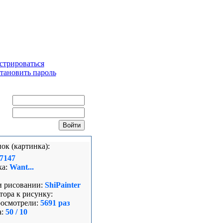
стрироваться
тановить пароль
ин:
ль:
ок (картинка):
7147
ка:
Want...
и рисовании:
ShiPainter
ора к рисунку:
росмотрели:
5691 раз
:
50 / 10