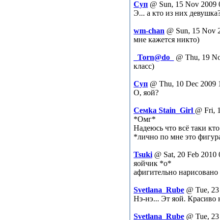
Суп
@ Sun, 15 Nov 2009 
Э... а кто из них девушка
wm-chan
@ Sun, 15 Nov 
мне кажется никто)
_Torn@do_
@ Thu, 19 No
класс)
Суп
@ Thu, 10 Dec 2009 
О, яой?
Семka Stain_Girl
@ Fri, 
*Омг*
Надеюсь что всё таки кто
*лично по мне это фигура
Tsuki
@ Sat, 20 Feb 2010 
яойчик *о*
афигительно нарисовано
Svetlana_Rube
@ Tue, 23
Нэ-нэ... Эт яой. Красиво
Svetlana_Rube
@ Tue, 23