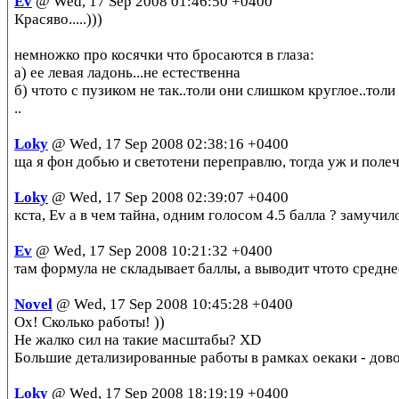
Ev
@ Wed, 17 Sep 2008 01:46:50 +0400
Красяво.....)))
немножко про косячки что бросаются в глаза:
а) ее левая ладонь...не естественна
б) чтото с пузиком не так..толи они слишком круглое..толи
..
Loky
@ Wed, 17 Sep 2008 02:38:16 +0400
ща я фон добью и светотени переправлю, тогда уж и поле
Loky
@ Wed, 17 Sep 2008 02:39:07 +0400
кста, Ev а в чем тайна, одним голосом 4.5 балла ? замучи
Ev
@ Wed, 17 Sep 2008 10:21:32 +0400
там формула не складывает баллы, а выводит чтото среднее
Novel
@ Wed, 17 Sep 2008 10:45:28 +0400
Ох! Сколько работы! ))
Не жалко сил на такие масштабы? XD
Большие детализированные работы в рамках оекаки - довол
Loky
@ Wed, 17 Sep 2008 18:19:19 +0400