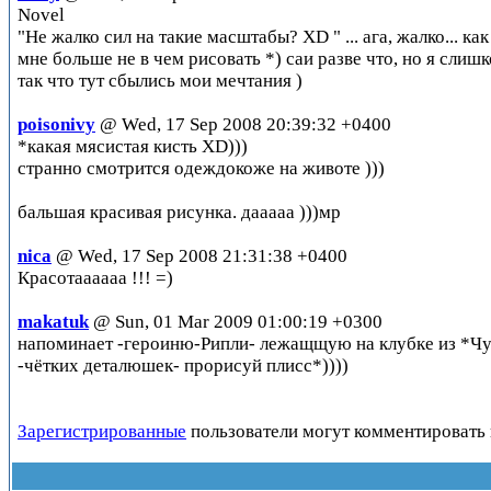
Novel
"Не жалко сил на такие масштабы? XD " ... ага, жалко... ка
мне больше не в чем рисовать *) саи разве что, но я слиш
так что тут сбылись мои мечтания )
poisonivy
@ Wed, 17 Sep 2008 20:39:32 +0400
*какая мясистая кисть XD)))
странно смотрится одеждокоже на животе )))
бальшая красивая рисунка. дааааа )))мр
nica
@ Wed, 17 Sep 2008 21:31:38 +0400
Красотаааааа !!! =)
makatuk
@ Sun, 01 Mar 2009 01:00:19 +0300
напоминает -героиню-Рипли- лежащщую на клубке из *Чужих*
-чётких деталюшек- прорисуй плисс*))))
Зарегистрированные
пользователи могут комментировать 