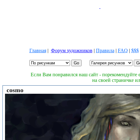
Главная
|
Форум художников
|
Правила
|
FAQ
|
$$$
Если Вам понравился наш сайт - порекомендуйте е
на своей страничке и
cosmo