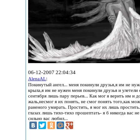
06-12-2007 22:04:34
:
AlenaAL
Покинутый ангел... меня покинули друзья,я им не нуж
крыла,я им не нужен меня покинули друзья и улетели 
сентября лишь пару перьев... Как мог я верить им и д
жаль,несмог я их понять, не смог понять того,как мо
раненого умирать. Простить, я мог их лишь простить..
глазах лишь тихо-тихо прошептать- я б никогда вас н
сильно вас любил...