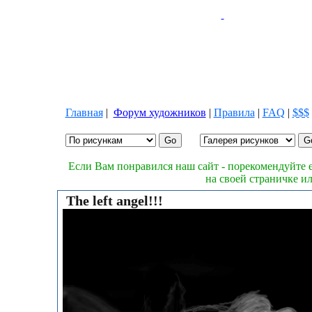
Главная
|
Форум художников
|
Правила
|
FAQ
|
$$$
Если Вам понравился наш сайт - порекомендуйте е
на своей страничке и
The left angel!!!