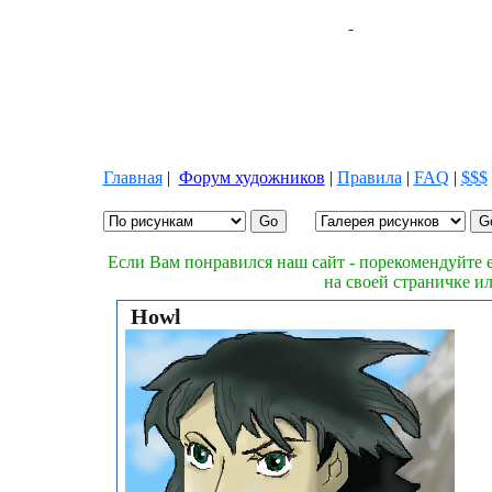
Главная
|
Форум художников
|
Правила
|
FAQ
|
$$$
Если Вам понравился наш сайт - порекомендуйте е
на своей страничке и
Howl