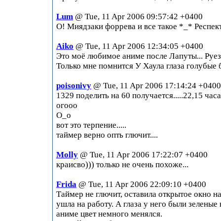
Lum
@ Tue, 11 Apr 2006 09:57:42 +0400
О! Миядзаки форрева и все такое *_* Респект
Aiko
@ Tue, 11 Apr 2006 12:34:05 +0400
Это моё любимое аниме после Лапуты... Руезз
Только мне помнится У Хаула глаза голубые б
poisonivy
@ Tue, 11 Apr 2006 17:14:24 +0400
1329 поделить на 60 получается.....22,15 часа
огооо
О_о
вот это терпение.....
таймер верно опть глючит....
Molly
@ Tue, 11 Apr 2006 17:22:07 +0400
краисво))) только не очень похоже...
Frida
@ Tue, 11 Apr 2006 22:09:10 +0400
Таймер не глючит, оставила открытое окно на
ушла на работу. А глаза у него были зеленые в
аниме цвет немного менялся.