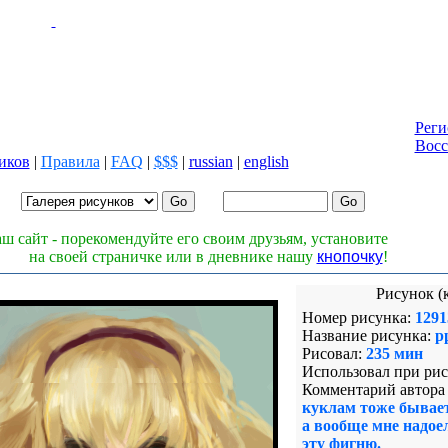
Реги
Восс
иков
|
Правила
|
FAQ
|
$$$
|
russian
|
english
Лог
Паро
ш сайт - порекомендуйте его своим друзьям, установите
на своей страничке или в дневнике нашу
кнопочку
!
Рисунок (
Номер рисунка:
1291
Название рисунка:
p
Рисовал:
235 мин
Использовал при рис
Комментарий автора 
куклам тоже бывает
а вообще мне надое
эту фигню.