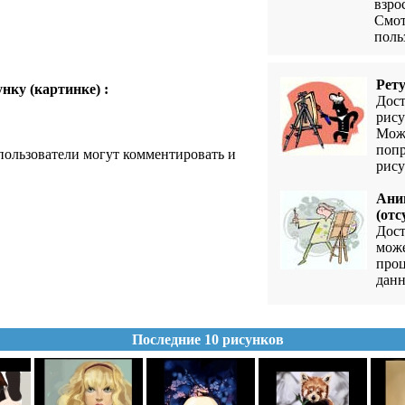
взро
Смот
поль
Рет
нку (картинке) :
Дост
рисун
Може
попр
ользователи могут комментировать и
рису
Ани
(отс
Дост
може
проц
данн
Последние 10 рисунков