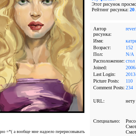
Этот рисунок просмо
Рейтинг рисунка:
20 
Автор
rever
рисунка:
Имя:
катр
Возраст:
152
Пол:
N/A
Расположение:
стол
Joined:
2006
Last Login:
2013
Picture Posts:
110
Comment Posts:
234
URL:
нету
Специально:
Рис
Смот
дно =*( а вообще мне надоело перерисовывать
Смот