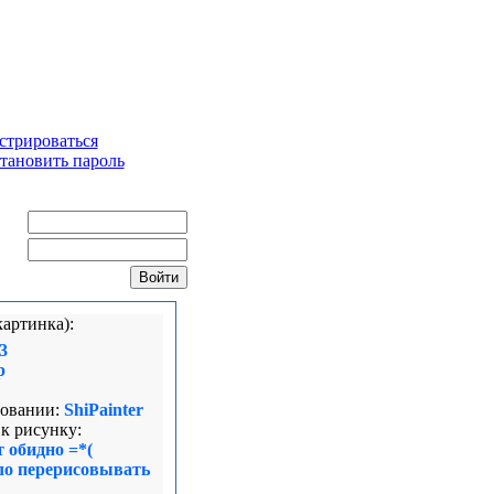
стрироваться
тановить пароль
ин:
ль:
картинка):
3
p
овании:
ShiPainter
к рисунку:
 обидно =*(
ло перерисовывать