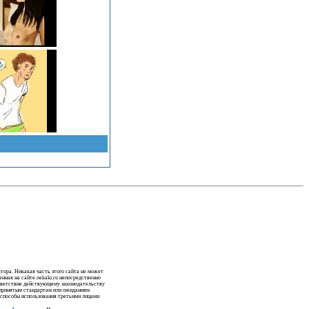
тора. Никакая часть этого сайта не может
нная на сайте oekaki.ru непосредственно
ответствие действующему законодательству
щепринятым стандартам или ожиданиям
а способы использования третьими лицами