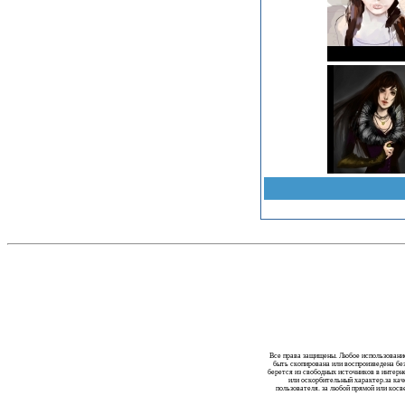
Все права защищены. Любое использование
быть скопирована или воспроизведена бе
берется из свободных источников в интер
или оскорбительный характер.за кач
пользователя. за любой прямой или косв