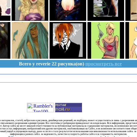
Всего у reverie 22 рисунка(ов)
просмотреть все
 материалов, статей, набросков и рисунков, дизайнерских решений, их подборки, может осуществляться лишь с разрешения ав
з письменного разрешения администрации. Все логотипы и трейдмарки принадлежат их владельцам. Вся информация, представле
нет. Автор сайта не несет никакой ответственности за публикуемые материалы.за содержание материалов, их возможное несо
ество услуг, информации, изображений или других материалов, опубликованных на Сайте, и их возможное несоответствие об
енный ущерб и упущенную выгоду, даже если это стало результатом использования или невозможности использования сайта. з
информации в рамках сайта. за надежность, качество и скорость работы сайта и за сохранность материалов.