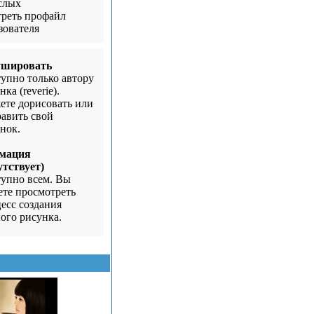
слых
реть профайл
зователя
ушировать
упно только автору
ка (reverie).
те дорисовать или
авить свой
нок.
мация
утствует)
упно всем. Вы
те просмотреть
есс создания
ого рисунка.