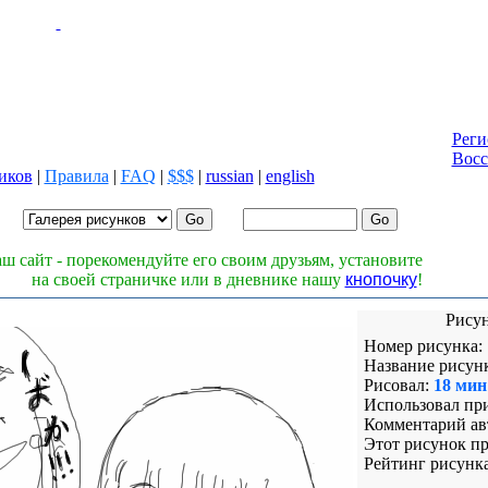
Реги
Восс
иков
|
Правила
|
FAQ
|
$$$
|
russian
|
english
Лог
Паро
ш сайт - порекомендуйте его своим друзьям, установите
на своей страничке или в дневнике нашу
кнопочку
!
Рисун
Номер рисунка:
Название рисун
Рисовал:
18 мин
Использовал пр
Комментарий авт
Этот рисунок п
Рейтинг рисунка