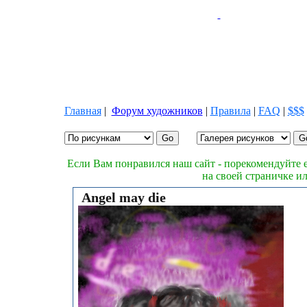
Главная
|
Форум художников
|
Правила
|
FAQ
|
$$$
Если Вам понравился наш сайт - порекомендуйте е
на своей страничке и
Angel may die