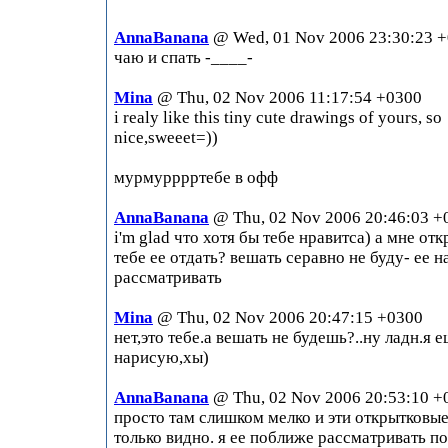
AnnaBanana
@ Wed, 01 Nov 2006 23:30:23 
чаю и спать -____-
Mina
@ Thu, 02 Nov 2006 11:17:54 +0300
i realy like this tiny cute drawings of yours, so
nice,sweeet=))
мурмурррртебе в офф
AnnaBanana
@ Thu, 02 Nov 2006 20:46:03 +
i'm glad что хотя бы тебе нравитса) а мне отк
тебе ее отдать? вешать серавно не буду- ее н
рассматривать
Mina
@ Thu, 02 Nov 2006 20:47:15 +0300
нет,это тебе.а вешать не будешь?..ну ладн.я 
нарисую,хы)
AnnaBanana
@ Thu, 02 Nov 2006 20:53:10 +
просто там слишком мелко и эти открытковые
только видно. я ее поближе рассматривать по