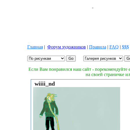
Главная
|
Форум художников
|
Правила
|
FAQ
|
$$$
Если Вам понравился наш сайт - порекомендуйте е
на своей страничке и
wiiii_nd