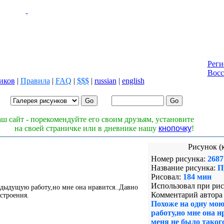
Реги
Восс
иков
|
Правила
|
FAQ
|
$$$
|
russian
|
english
Лог
Паро
ш сайт - порекомендуйте его своим друзьям, установите
на своей страничке или в дневнике нашу
кнопочку
!
Рисунок (
Номер рисунка:
2687
Название рисунка:
П
Рисовал:
184 мин
Использовал при рис
дыдущую работу,но мне она нравится..Давно
Комментарий автора 
астроения.
Похоже на одну мо
работу,но мне она н
меня не было таког