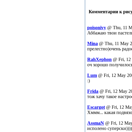
Комментарии к рису
poisonivy
@ Thu, 11 M
Аббажаю твои пастель
Mina
@ Thu, 11 May 2
прелестно)очень радо
RahXephon
@ Fri, 12
оч хорошо получилось
Lum
@ Fri, 12 May 20
:)
Frida
@ Fri, 12 May 2
тож хачу такое настр
Escargot
@ Fri, 12 Ma
Хммм... какая подвязо
AssmaN
@ Fri, 12 Ma
исполено суперски)))