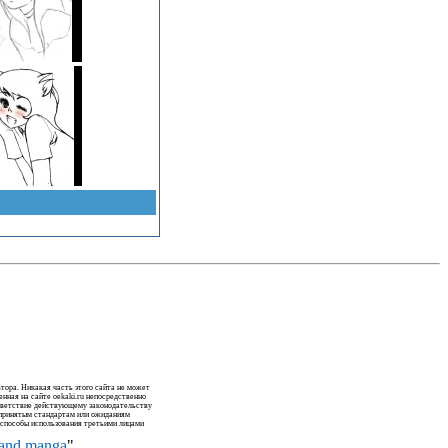
тора. Никакая часть этого сайта не может
нная на сайте oekaki.ru непосредственно
ответствие действующему законодательству
щепринятым стандартам или ожиданиям
а способы использования третьими лицами
 and manga
"