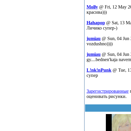
Molly
@ Fri, 12 May 2
красива)))
Hahapop
@ Sat, 13 M
Личико супер-)
jumiau
@ Sun, 04 Jun 
vozdushno))))
jumiau
@ Sun, 04 Jun 
gy....bednen'kaja navern
L!nk!nPunk
@ Tue, 1
супер
Зарегистрированные
п
оценивать рисунки.