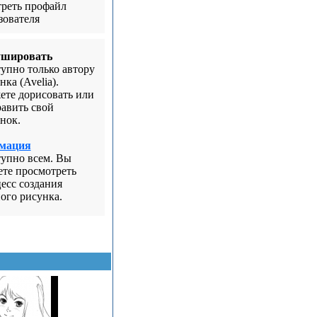
реть профайл
зователя
ушировать
упно только автору
нка (Avelia).
те дорисовать или
авить свой
нок.
мация
упно всем. Вы
те просмотреть
есс создания
ого рисунка.