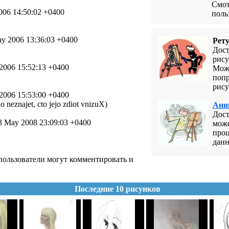
Смот
006 14:50:02 +0400
поль
ay 2006 13:36:03 +0400
Рет
Дост
рису
2006 15:52:13 +0400
Може
попр
рису
2006 15:53:00 +0400
o neznajet, cto jejo zdiot vnizuX)
Ани
Дост
3 May 2008 23:09:03 +0400
може
проц
данн
ользователи могут комментировать и
Последние 10 рисунков