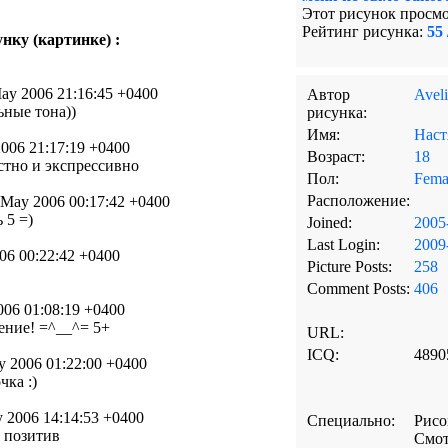
Этот рисунок просмо
Рейтинг рисунка:
55 
нку (картинке) :
ay 2006 21:16:45 +0400
Автор
Aveli
ные тона))
рисунка:
Имя:
Наст
006 21:17:19 +0400
Возраст:
18
стно и экспрессивно
Пол:
Fema
Расположение:
 May 2006 00:17:42 +0400
 5 =)
Joined:
2005
Last Login:
2009
06 00:22:42 +0400
Picture Posts:
258
Comment Posts:
406
006 01:08:19 +0400
оение! =^__^= 5+
URL:
ICQ:
4890
y 2006 01:22:00 +0400
чка :)
y 2006 14:14:53 +0400
Специально:
Рис
) позитив
Смот