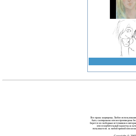
Все права защищены. Любое использование
быть скопирована или воспроизведена бе
берется из свободных источников в интер
или оскорбительный характер.за кач
пользователя. за любой прямой или косв
Copyright © 200