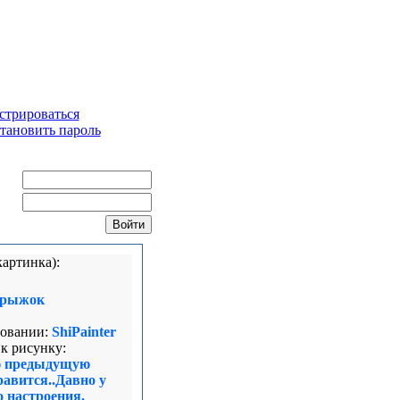
стрироваться
тановить пароль
ин:
ль:
картинка):
рыжок
овании:
ShiPainter
к рисунку:
ю предыдущую
равится..Давно у
о настроения.