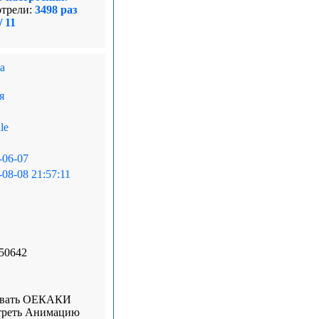
трели:
3498 раз
/ 11
a
я
le
-06-07
-08-08 21:57:11
50642
овать ОЕКАКИ
реть Анимацию