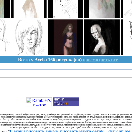
Всего у Avelia 166 рисунка(ов)
просмотреть все
 материалов, статей, набросков и рисунков, дизайнерских решений, их подборки, может осуществляться лишь с разрешения ав
з письменного разрешения администрации. Все логотипы и трейдмарки принадлежат их владельцам. Вся информация, представле
нет. Автор сайта не несет никакой ответственности за публикуемые материалы.за содержание материалов, их возможное несо
ество услуг, информации, изображений или других материалов, опубликованных на Сайте, и их возможное несоответствие об
енный ущерб и упущенную выгоду, даже если это стало результатом использования или невозможности использования сайта. з
информации в рамках сайта. за надежность, качество и скорость работы сайта и за сохранность материалов.
"
Оекаки
рисовать аниме
,
рисовать манга
oekaki - draw anime
5-2015