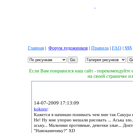
Главная
|
Форум художников
|
Правила
|
FAQ
|
$$$
Если Вам понравился наш сайт - порекомендуйте е
на своей страничке и
14-07-2009 17:13:09
:
kokoro
Кажется я начинаю понимать чем мне так Cакура 
Не! Ну мне упорно мешали рисовать ... Аська зло,
аську... Мальчики противные, девочки злые... Докт
"Навокаинчику?" XD